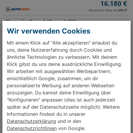
16.180 €
Monatliche Rate ab
270 €
*
Mercedes-Benz A-Klasse A 250
08/2018
Wir verwenden Cookies
51.472 km
Automatik
Mit einem Klick auf "Alle akzeptieren" erlaubst du
Benzin
uns, deine Nutzererfahrung durch Cookies und
165 kW (225 PS)
ähnliche Technologien zu verbessern. Mit deinem
≈ 160 g CO₂/km (Komb.)
≈ 6,2 l/100 km (Komb.)
Klick gibst du uns deine ausdrückliche Einwilligung.
Wir arbeiten mit ausgewählten Werbepartnern,
21.140 €
einschließlich Google, zusammen, um dir
Monatliche Rate ab
291 €
*
personalisierte Werbung auf anderen Webseiten
anzuzeigen. Du kannst deine Einwilligung über
"Konfigurieren" anpassen (dies ist auch jederzeit
Zurück
1
2
Weiter
später auf der Datenschutzseite möglich). Weitere
Informationen findest du in unserer
Auto verkaufen?
Datenschutzerklärung
und in den
Datenschutzrichtlinien
von Google.
Kostenlos bewerten, Termin buchen, schnell & einfach