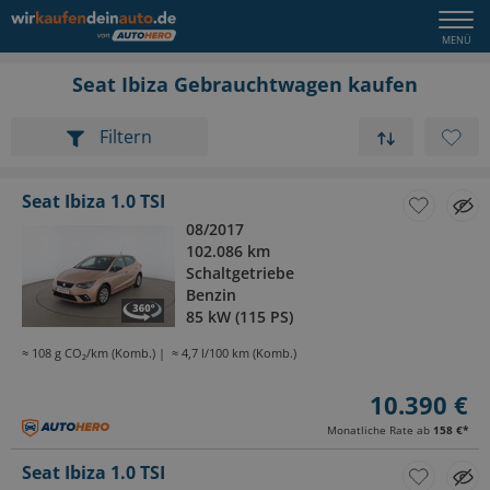
Seat Ibiza Gebrauchtwagen kaufen
Filtern
Seat Ibiza 1.0 TSI
08/2017
102.086 km
Schaltgetriebe
Benzin
85 kW (115 PS)
≈ 108 g CO₂/km (Komb.)
≈ 4,7 l/100 km (Komb.)
10.390 €
Monatliche Rate ab
158 €
*
Seat Ibiza 1.0 TSI