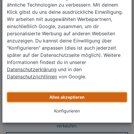
Monatliche Rate ab
205 €
*
ähnliche Technologien zu verbessern. Mit deinem
Seat Ibiza 1.0 TSI
Klick gibst du uns deine ausdrückliche Einwilligung.
Wir arbeiten mit ausgewählten Werbepartnern,
12/2016
98.712 km
einschließlich Google, zusammen, um dir
Schaltgetriebe
personalisierte Werbung auf anderen Webseiten
Benzin
anzuzeigen. Du kannst deine Einwilligung über
81 kW (110 PS)
"Konfigurieren" anpassen (dies ist auch jederzeit
≈ 99 g CO₂/km (Komb.)
≈ 5,2 l/100 km (Komb.)
später auf der Datenschutzseite möglich). Weitere
Informationen findest du in unserer
8.780 €
Datenschutzerklärung
und in den
Monatliche Rate ab
147 €
*
Datenschutzrichtlinien
von Google.
Zurück
1
2
3
4
Weiter
Alles akzeptieren
Auto verkaufen?
Konfigurieren
Kostenlos bewerten, Termin buchen, schnell & einfach
verkaufen.