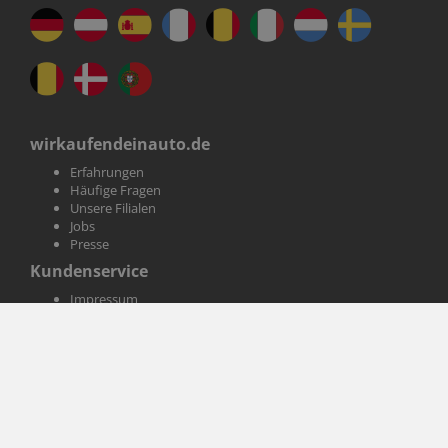
wirkaufendeinauto.de
Erfahrungen
Häufige Fragen
Unsere Filialen
Jobs
Presse
Kundenservice
Impressum
AGB
Datenschutz
Informationen
Magazin
Themen
Affiliate-Partner werden
Autofinanzierung