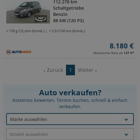
112.278 km
Schaltgetriebe
Benzin
88 kW (120 PS)
≈ 139 g CO₂/km (Komb.)
≈ 5,9 l/100 km (Komb.)
8.180 €
Monatliche Rate ab
137 €
*
Zurück
1
Weiter
Auto verkaufen?
Kostenlos bewerten, Termin buchen, schnell & einfach
verkaufen.