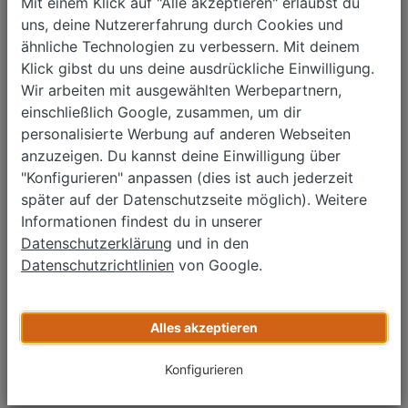
Mit einem Klick auf "Alle akzeptieren" erlaubst du
Insignia
uns, deine Nutzererfahrung durch Cookies und
Insignia Grand Sport
ähnliche Technologien zu verbessern. Mit deinem
Insignia Sports Tourer
Klick gibst du uns deine ausdrückliche Einwilligung.
Karl
Wir arbeiten mit ausgewählten Werbepartnern,
Meriva
einschließlich Google, zusammen, um dir
Mokka
personalisierte Werbung auf anderen Webseiten
Mokka X
anzuzeigen. Du kannst deine Einwilligung über
Zafira Life
"Konfigurieren" anpassen (dies ist auch jederzeit
Zafira Tourer
später auf der Datenschutzseite möglich). Weitere
Alle Marken
Informationen findest du in unserer
Datenschutzerklärung
und in den
Abarth
Datenschutzrichtlinien
von Google.
Alfa Romeo
Audi
BMW
Alles akzeptieren
Citroen
Cupra
Konfigurieren
Dacia