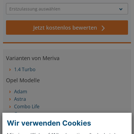
Jetzt kostenlos bewerten
Varianten von Meriva
1.4 Turbo
Opel Modelle
Adam
Astra
Combo Life
Corsa
Crossland X
Wir verwenden Cookies
Grandland X