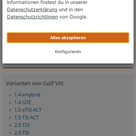
Informationen findest du in unserer
Datenschutzerklärung
und in den
Datenschutzrichtlinien
von Google.
Alles akzeptieren
Jetzt kostenlos bewerten
Konfigurieren
Varianten von Golf VIII
1.4 eHybrid
1.4 GTE
1.5 eTSI ACT
1.5 TSI ACT
2.0 TDI
2.0 TSI