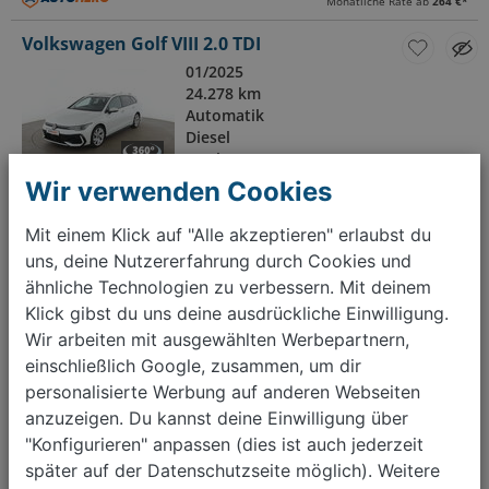
Monatliche Rate ab
264 €
*
Volkswagen Golf VIII 2.0 TDI
01/2025
24.278 km
Automatik
Diesel
110 kW (150 PS)
Wir verwenden Cookies
≈ 131 g CO₂/km (Komb.)
≈ 4,6 l/100 km (Komb.)
Mit einem Klick auf "Alle akzeptieren" erlaubst du
32.000 €
uns, deine Nutzererfahrung durch Cookies und
Monatliche Rate ab
440 €
*
ähnliche Technologien zu verbessern. Mit deinem
Klick gibst du uns deine ausdrückliche Einwilligung.
Zurück
1
2
3
4
Weiter
Wir arbeiten mit ausgewählten Werbepartnern,
einschließlich Google, zusammen, um dir
personalisierte Werbung auf anderen Webseiten
Auto verkaufen?
anzuzeigen. Du kannst deine Einwilligung über
Kostenlos bewerten, Termin buchen, schnell & einfach
"Konfigurieren" anpassen (dies ist auch jederzeit
verkaufen.
später auf der Datenschutzseite möglich). Weitere