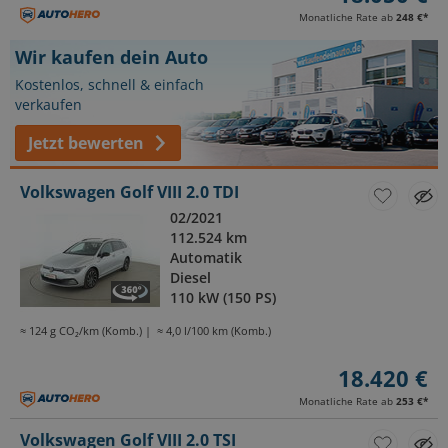
Monatliche Rate ab
248 €
*
Wir kaufen dein Auto
Kostenlos, schnell & einfach
verkaufen
Jetzt bewerten
Volkswagen Golf VIII 2.0 TDI
02/2021
112.524 km
Automatik
Diesel
110 kW (150 PS)
≈ 124 g CO₂/km (Komb.)
≈ 4,0 l/100 km (Komb.)
18.420 €
Monatliche Rate ab
253 €
*
Volkswagen Golf VIII 2.0 TSI