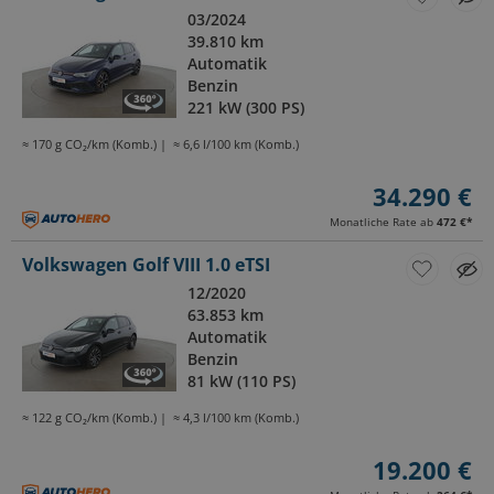
03/2024
39.810 km
Automatik
Benzin
221 kW (300 PS)
≈ 170 g CO₂/km (Komb.)
≈ 6,6 l/100 km (Komb.)
34.290 €
Monatliche Rate ab
472 €
*
Volkswagen Golf VIII 1.0 eTSI
12/2020
63.853 km
Automatik
Benzin
81 kW (110 PS)
≈ 122 g CO₂/km (Komb.)
≈ 4,3 l/100 km (Komb.)
19.200 €