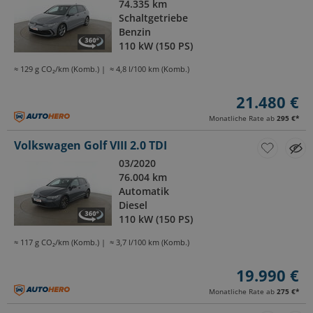
74.335 km
Schaltgetriebe
Benzin
110 kW (150 PS)
≈ 129 g CO₂/km (Komb.)
≈ 4,8 l/100 km (Komb.)
21.480 €
Monatliche Rate ab
295 €
*
Volkswagen Golf VIII 2.0 TDI
03/2020
76.004 km
Automatik
Diesel
110 kW (150 PS)
≈ 117 g CO₂/km (Komb.)
≈ 3,7 l/100 km (Komb.)
19.990 €
Monatliche Rate ab
275 €
*