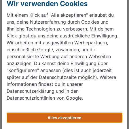
Monatliche Rate ab
141 €
*
Wir verwenden Cookies
Opel Adam 1.4
Mit einem Klick auf "Alle akzeptieren" erlaubst du
04/2017
uns, deine Nutzererfahrung durch Cookies und
38.086 km
ähnliche Technologien zu verbessern. Mit deinem
Schaltgetriebe
Klick gibst du uns deine ausdrückliche Einwilligung.
Benzin
64 kW (87 PS)
Wir arbeiten mit ausgewählten Werbepartnern,
einschließlich Google, zusammen, um dir
≈ 125 g CO₂/km (Komb.)
≈ 5,3 l/100 km (Komb.)
personalisierte Werbung auf anderen Webseiten
anzuzeigen. Du kannst deine Einwilligung über
10.310 €
"Konfigurieren" anpassen (dies ist auch jederzeit
Monatliche Rate ab
172 €
*
später auf der Datenschutzseite möglich). Weitere
Informationen findest du in unserer
Zurück
1
2
Weiter
Datenschutzerklärung
und in den
Datenschutzrichtlinien
von Google.
Auto verkaufen?
Kostenlos bewerten, Termin buchen, schnell & einfach
Alles akzeptieren
verkaufen.