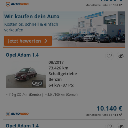
Monatliche Rate ab
133 €
*
Wir kaufen dein Auto
Kostenlos, schnell & einfach
verkaufen
Jetzt bewerten
Opel Adam 1.4
08/2017
73.426 km
Schaltgetriebe
Benzin
64 kW (87 PS)
≈ 119 g CO₂/km (Komb.)
≈ 5,0 l/100 km (Komb.)
10.140 €
Monatliche Rate ab
154 €
*
Opel Adam 1.4