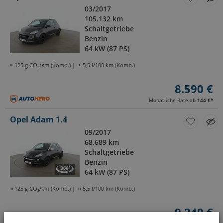
03/2017
105.132 km
Schaltgetriebe
Benzin
64 kW (87 PS)
≈ 125 g CO₂/km (Komb.)
≈ 5,5 l/100 km (Komb.)
8.590 €
Monatliche Rate ab
144 €
*
Opel Adam 1.4
09/2017
68.689 km
Schaltgetriebe
Benzin
64 kW (87 PS)
≈ 125 g CO₂/km (Komb.)
≈ 5,5 l/100 km (Komb.)
9.240 €