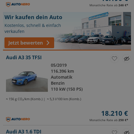
Monatliche Rate ab
246 €
*
Wir kaufen dein Auto
Kostenlos, schnell & einfach
verkaufen
Jetzt bewerten
Audi A3 35 TFSI
05/2019
116.396 km
Automatik
Benzin
110 kW (150 PS)
≈ 156 g CO₂/km (Komb.)
≈ 5,3 l/100 km (Komb.)
18.210 €
Monatliche Rate ab
250 €
*
Audi A3 1.6 TDI