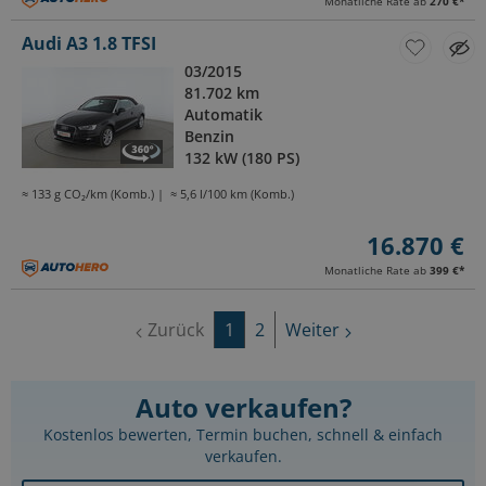
Monatliche Rate ab
270 €
*
Audi A3 1.8 TFSI
03/2015
81.702 km
Automatik
Benzin
132 kW (180 PS)
≈ 133 g CO₂/km (Komb.)
≈ 5,6 l/100 km (Komb.)
16.870 €
Monatliche Rate ab
399 €
*
Zurück
1
2
Weiter
Auto verkaufen?
Kostenlos bewerten, Termin buchen, schnell & einfach
verkaufen.