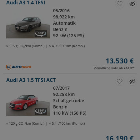
Audi A3 1.4 TFSI
05/2016
98.922 km
Automatik
Benzin
92 kW (125 PS)
≈ 115 g CO₂/km (Komb.)
≈ 4,9 l/100 km (Komb.)
13.530 €
Monatliche Rate ab
263 €
*
Audi A3 1.5 TFSI ACT
07/2017
92.258 km
Schaltgetriebe
Benzin
110 kW (150 PS)
≈ 120 g CO₂/km (Komb.)
≈ 5,4 l/100 km (Komb.)
16.190 €