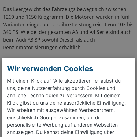
Das Leergewicht des Fahrzeugs bewegt sich zwischen
1260 und 1650 Kilogramm. Die Motoren wurden in fünf
Varianten eingebaut und ihre Leistung reicht von 102 bis
340 PS. Wie bei der gesamten A3 und A4 Serie sind auch
beim Audi A3 8P sowohl Diesel- als auch
Benzinmotorisierungen erhältlich.
Einen gebrauchten Audi A3 8P kaufen - mit
Wir verwenden Cookies
wirkaufendeinauto.de zum Traumwagen
Unter den Gebrauchtwagen zählt der Audi A3 8P zu den
Mit einem Klick auf "Alle akzeptieren" erlaubst du
zuverlässigsten Modellen. Der TÜV Mängelreport
uns, deine Nutzererfahrung durch Cookies und
verzeichnete lediglich bei der Dieselvariante Turbolader-
ähnliche Technologien zu verbessern. Mit deinem
und Zylinderkopfschäden, weswegen Interessierte beim
Klick gibst du uns deine ausdrückliche Einwilligung.
Gebrauchtwagenkauf darauf besonders achten sollten.
Wir arbeiten mit ausgewählten Werbepartnern,
Ansonsten überzeugt aber auch der gebrauchte Audi A3
einschließlich Google, zusammen, um dir
8P noch durch seine Qualität. Einziger Wermutstropfen
personalisierte Werbung auf anderen Webseiten
anzuzeigen. Du kannst deine Einwilligung über
ist der knappe Innenraum, was den Dreitürer eher zu