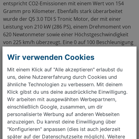
entspricht CO2-Emissionen mit einem Wert von 154
Gramm pro Kilometer. Ebenfalls stark überarbeitet
wurde der Q5 3.0 TDI S Tronic Motor, der mit einer
Leistung von 210 kW (286 PS), einem Drehmoment von
620 Newtonmeter sowie einer Höchstgeschwindigkeit
von 225 km/h überzeugt. Eine 0 auf 100 Beschleunigung
ist bei dem Dieselmotor in 6,5 Sekunden möglich.
Wir verwenden Cookies
Sein 7-Gang-S Tronic Getriebe ist für Drehmomente bis
Mit einem Klick auf "Alle akzeptieren" erlaubst du
500 Newtonmeter ausgelegt. Sowohl beim 2.0 TFSI als
uns, deine Nutzererfahrung durch Cookies und
auch bei den neueren 3.0 TFSI und SQ5 TFSI Motoren ist
ähnliche Technologien zu verbessern. Mit deinem
sogar ein 8-Gang-Tiptronic Getriebe serienmäßig
Klick gibst du uns deine ausdrückliche Einwilligung.
integriert. Diese Automatikgetriebe enthalten eine
Wir arbeiten mit ausgewählten Werbepartnern,
kraftstoffsparende Freilauffunktion, die mit einem
einschließlich Google, zusammen, um dir
Wählhebel oder mithilfe eines Schaltpaddels am Lenkrad
personalisierte Werbung auf anderen Webseiten
gesteuert wird. Die Signalübertragung läuft in beiden
anzuzeigen. Du kannst deine Einwilligung über
Fällen elektronisch. Bei dem Audi Q5 S Tronic Getriebe
"Konfigurieren" anpassen (dies ist auch jederzeit
kann der Fahrer zudem selbst entscheiden, ob das
später auf der Datenschutzseite möglich). Weitere