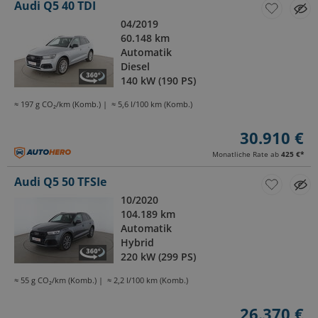
Audi Q5 40 TDI
04/2019
60.148 km
Automatik
Diesel
140 kW (190 PS)
≈ 197 g CO₂/km (Komb.)
≈ 5,6 l/100 km (Komb.)
30.910 €
Monatliche Rate ab
425 €
*
Audi Q5 50 TFSIe
10/2020
104.189 km
Automatik
Hybrid
220 kW (299 PS)
≈ 55 g CO₂/km (Komb.)
≈ 2,2 l/100 km (Komb.)
26.370 €