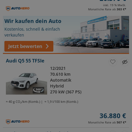
inkl. 19 % MwSt.
Monatliche Rate ab
363 €
*
Wir kaufen dein Auto
Kostenlos, schnell & einfach
verkaufen
Jetzt bewerten
Audi Q5 55 TFSIe
12/2021
70.610 km
Automatik
Hybrid
270 kW (367 PS)
≈ 40 g CO₂/km (Komb.)
≈ 1,9 l/100 km (Komb.)
36.880 €
Monatliche Rate ab
507 €
*