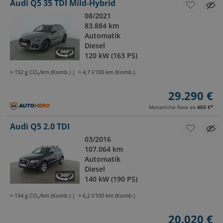
Audi Q5 35 TDI Mild-Hybrid
08/2021
83.884 km
Automatik
Diesel
120 kW (163 PS)
≈ 152 g CO₂/km (Komb.)
≈ 4,7 l/100 km (Komb.)
29.290 €
Monatliche Rate ab
403 €
*
Audi Q5 2.0 TDI
03/2016
107.064 km
Automatik
Diesel
140 kW (190 PS)
≈ 154 g CO₂/km (Komb.)
≈ 6,2 l/100 km (Komb.)
20.020 €