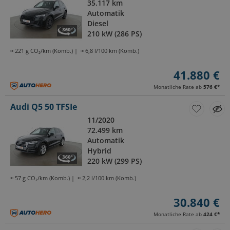
35.117 km
Automatik
Diesel
210 kW (286 PS)
≈ 221 g CO₂/km (Komb.)
≈ 6,8 l/100 km (Komb.)
41.880 €
Monatliche Rate ab
576 €
*
Audi Q5 50 TFSIe
11/2020
72.499 km
Automatik
Hybrid
220 kW (299 PS)
≈ 57 g CO₂/km (Komb.)
≈ 2,2 l/100 km (Komb.)
30.840 €
Monatliche Rate ab
424 €
*