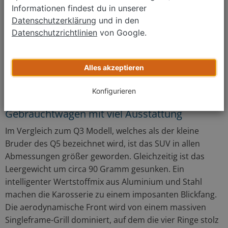
Schalten per Automatik oder manuell erfolgen soll. Doch
Informationen findest du in unserer
was wäre nur ein Audi Q5 ohne quattro Antrieb? Hier
Datenschutzerklärung
und in den
kann beruhigend gesagt werden, dass sowohl beim Audi
Datenschutzrichtlinien
von Google.
Q5 S TDI Diesel als auch beim Benziner der quattro
Allradantrieb mit dabei ist. Ausnahmen bilden hier
jedoch die Q5 2.0 TDI Motoren vom Typ CAGA und CNHA,
Alles akzeptieren
bei denen der Antrieb über die Vorderachse erfolgt.
Konfigurieren
Einen Audi Q5 gebraucht kaufen: Ein
Gebrauchtwagen mit viel Ausstattung
Im Vergleich zum Q3 Modell, welches als der kleine
Bruder des Q5 bezeichnet wird, ist das SUV in allen
Abmessungen größer geworden. Gleichzeitig ist das
Leergewicht um circa 90 Gramm gesunken. Ein
intelligenter Wertstoffmix aus Aluminium und Stahl
machen die Karosserie zu einem imposanten Blickfang.
Die aerodynamische Front wird von einem massiven
Singleframe-Grill dominiert, auf dem die vier Ringe stolz