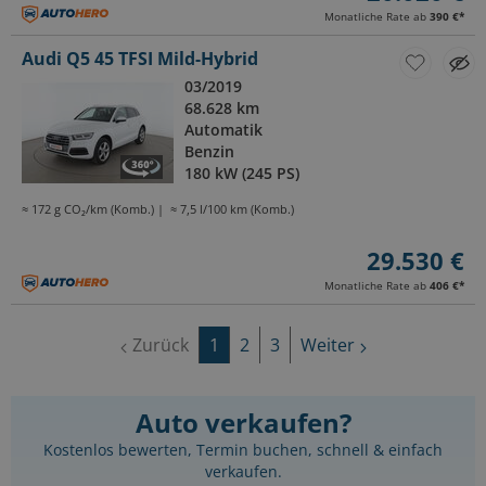
Monatliche Rate ab
390 €
*
Audi Q5 45 TFSI Mild-Hybrid
03/2019
68.628 km
Automatik
Benzin
180 kW (245 PS)
≈ 172 g CO₂/km (Komb.)
≈ 7,5 l/100 km (Komb.)
29.530 €
Monatliche Rate ab
406 €
*
Zurück
1
2
3
Weiter
Auto verkaufen?
Kostenlos bewerten, Termin buchen, schnell & einfach
verkaufen.