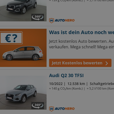
≈ 139 g CO₂/km (Komb.)
≈ 5,1 l/100 km (Kom
Was ist dein Auto noch w
Jetzt kostenlos Auto bewerten. 
verkaufen. Mega schnell! Mega ein
Jetzt Kostenlos bewerten
Audi Q2 30 TFSI
10/2022
12.538 km
Schaltgetrieb
≈ 140 g CO₂/km (Komb.)
≈ 5,2 l/100 km (Kom