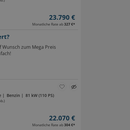
b.)
23.790 €
Monatliche Rate ab
327 €
*
ert?
Auf Wunsch zum Mega Preis
fach!
e
Benzin
81 kW (110 PS)
b.)
22.070 €
Monatliche Rate ab
304 €
*