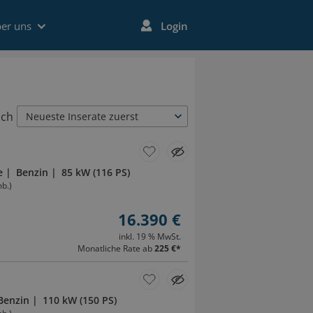
er uns
Login
ach
Neueste Inserate zuerst
e
Benzin
85 kW (116 PS)
b.)
16.390 €
inkl. 19 % MwSt.
Monatliche Rate ab
225 €
*
Benzin
110 kW (150 PS)