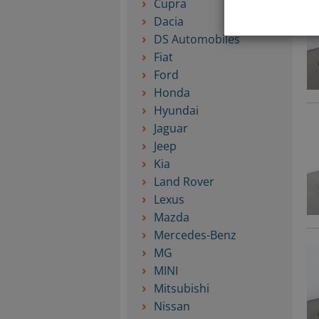
Cupra
Dacia
DS Automobiles
Fiat
Ford
Honda
Hyundai
Jaguar
Jeep
Kia
Land Rover
Lexus
Mazda
Mercedes-Benz
MG
MINI
Mitsubishi
Nissan