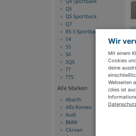
Q4 Sportback
Q5
Q5 Sportback
Q7
RS 3 Sportback
S4
Wir ve
S5
Mit einem Kl
S6
Cookies und
SQ5
deine ausdr
TT
einschließl
TTS
Webseiten a
Alle Marken
(dies ist au
Information
Abarth
Datenschutzr
Alfa Romeo
Audi
BMW
Citroen