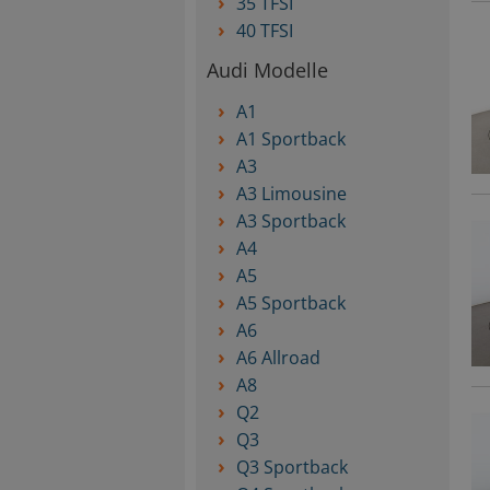
35 TFSI
40 TFSI
Audi Modelle
A1
A1 Sportback
A3
A3 Limousine
A3 Sportback
A4
A5
A5 Sportback
A6
A6 Allroad
A8
Q2
Q3
Q3 Sportback