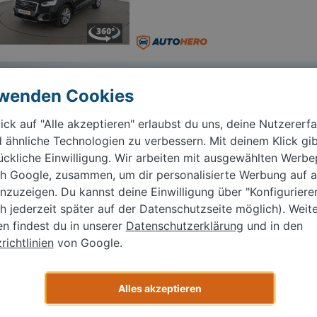
Wir kaufen dein Auto
rwenden Cookies
Kostenlos bewerten, Termin buchen, schnell &
einfach verkaufen.
ick auf "Alle akzeptieren" erlaubst du uns, deine Nutzererf
 ähnliche Technologien zu verbessern. Mit deinem Klick gib
Jetzt Kostenlos bewerten
ückliche Einwilligung. Wir arbeiten mit ausgewählten Werbe
ich Google, zusammen, um dir personalisierte Werbung auf 
Audi Q2 35 TFSI
nzuzeigen. Du kannst deine Einwilligung über "Konfigurier
ch jederzeit später auf der Datenschutzseite möglich). Weit
04/2021
32.449 km
Automatik
≈ 139 g CO₂/km (Komb.)
≈ 5,1 l/100 km (Kom
en findest du in unserer
Datenschutzerklärung
und in den
ichtlinien
von Google.
Alles akzeptieren
Audi Q2 35 TFSI