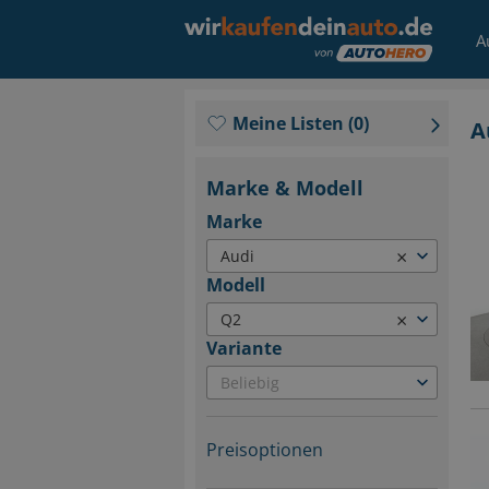
A
Meine Listen
(
0
)
A
Marke & Modell
Marke
×
Audi
Modell
×
Q2
Variante
Beliebig
Preisoptionen