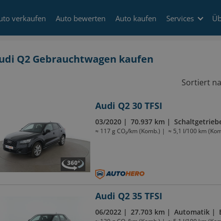
uto verkaufen
Auto bewerten
Auto kaufen
Services
Üb
udi Q2 Gebrauchtwagen kaufen
Sortiert n
Audi Q2 30 TFSI
03/2020
70.937 km
Schaltgetrieb
≈ 117 g CO₂/km (Komb.)
≈ 5,1 l/100 km (Kom
Audi Q2 35 TFSI
06/2022
27.703 km
Automatik