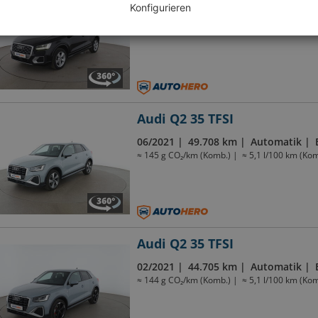
Konfigurieren
08/2019
57.341 km
Automatik
≈ 153 g CO₂/km (Komb.)
≈ 5,7 l/100 km (Kom
Audi Q2 35 TFSI
06/2021
49.708 km
Automatik
≈ 145 g CO₂/km (Komb.)
≈ 5,1 l/100 km (Kom
Audi Q2 35 TFSI
02/2021
44.705 km
Automatik
≈ 144 g CO₂/km (Komb.)
≈ 5,1 l/100 km (Kom