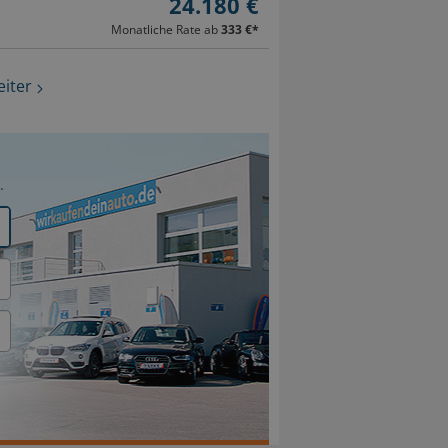
24.180 €
Monatliche Rate ab
333 €
*
iter
.