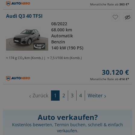
Monatliche Rate ab
363 €
*
Audi Q3 40 TFSI
08/2022
68.000 km
Automatik
Benzin
140 kW (190 PS)
≈ 174 g CO₂/km (Komb.)
≈ 7,5 l/100 km (Komb.)
30.120 €
Monatliche Rate ab
414 €
*
Zurück
1
2
3
4
Weiter
Auto verkaufen?
Kostenlos bewerten, Termin buchen, schnell & einfach
verkaufen.