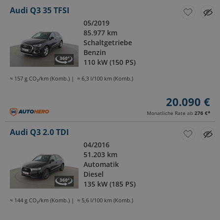
Audi Q3 35 TFSI
05/2019
85.977 km
Schaltgetriebe
Benzin
110 kW (150 PS)
≈ 157 g CO₂/km (Komb.)
≈ 6,3 l/100 km (Komb.)
20.090 €
Monatliche Rate ab
276 €
*
Audi Q3 2.0 TDI
04/2016
51.203 km
Automatik
Diesel
135 kW (185 PS)
≈ 144 g CO₂/km (Komb.)
≈ 5,6 l/100 km (Komb.)