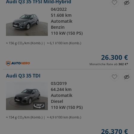
Audi Q3 35 TFSI Mild-Hybrid
04/2022
51.608 km
Automatik
Benzin
110 kW (150 PS)
≈ 156 g CO₂/km (Komb.)
≈ 6,1 l/100 km (Komb.)
26.300 €
Monatliche Rate ab
362 €
*
Audi Q3 35 TDI
03/2019
64.244 km
Automatik
Diesel
110 kW (150 PS)
≈ 154 g CO₂/km (Komb.)
≈ 4,9 l/100 km (Komb.)
26.370 €