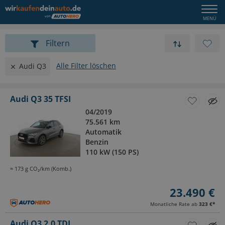
Filtern
Alle Filter löschen
Audi Q3
Audi Q3 35 TFSI
04/2019
75.561 km
Automatik
Benzin
110 kW (150 PS)
≈ 173 g CO₂/km (Komb.)
23.490 €
Monatliche Rate ab
323 €
*
Audi Q3 2.0 TDI