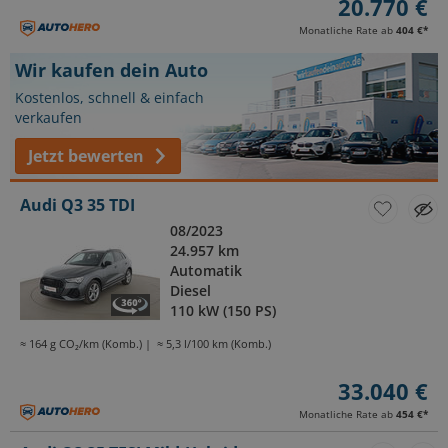
20.770 €
Monatliche Rate ab
404 €
*
Wir kaufen dein Auto
Kostenlos, schnell & einfach
verkaufen
Jetzt bewerten
Audi Q3 35 TDI
08/2023
24.957 km
Automatik
Diesel
110 kW (150 PS)
≈ 164 g CO₂/km (Komb.)
≈ 5,3 l/100 km (Komb.)
33.040 €
Monatliche Rate ab
454 €
*